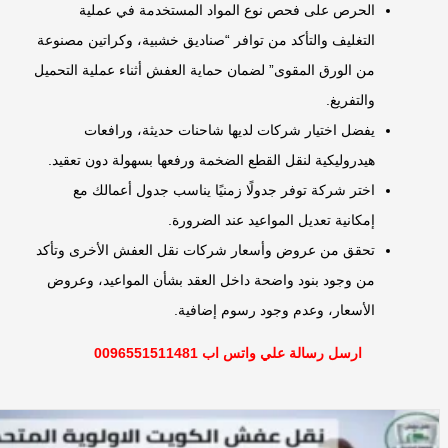
الحرص على فحص نوع المواد المستخدمة في عملية
التغليف والتأكد من توافر “صناديق خشبية، وكراتين مصنوعة
من الورق المقوى” لضمان حماية العفش أثناء عملية التحميل
والتفريغ.
يفضل اختيار شركات لديها شاحنات حديثة، ورافعات
هيدروليكية لنقل القطع الضخمة ورفعها بسهولة دون تعقيد.
اختر شركة توفر جدولًا زمنيًا يناسب جدول أعمالك مع
إمكانية تعديل المواعيد عند الضرورة.
تحقق من عروض وأسعار شركات نقل العفش الأخرى وتأكد
من وجود بنود واضحة داخل العقد بشأن المواعيد، وعروض
الأسعار، وعدم وجود رسوم إضافية.
ارسل رسالة علي واتس اب 0096551511481