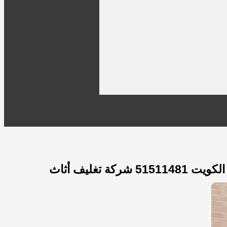
كة تغليف أثاث