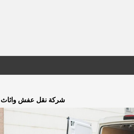
شركة نقل عفش واثاث الكويت 51511481 شر