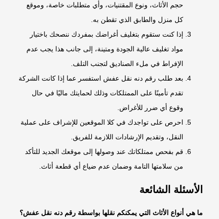
حجم الأثاث، ونوع المقتنيات، وأي متطلبات خاصة، وموقع
كل منزل والطابق الذي تقطن به.
إذا كنت ستقوم بتغليف أغراضك بمفردك ننصحك باختيار
مواد تغليف عالية الجودة ومتينة، إلى جانب هذا يجب عدم
الإفراط في ملء الصناديق لتجنب التلف.
بعد طلب
رقم دنه نقل عفش
استفسر عما إذا كانت الشركة
تقدم تأمينًا على الممتلكات وذلك لحمايتك ماليًا في حال
وقوع أي ضرر للأغراض.
احرص على تواجدك في كلا الموقعين للإشراف على عملية
النقل، وتقديم الإرشادات اللازمة للفريق.
قم بفحص ممتلكاتك عند وصولها إلى موقعك الجديد للتأكد
من سلامتها التامة وضمان عدم ضياع أي قطعة أثاث.
الأسئلة الشائعة
ما هي أنواع الأثاث التي يمكنكم نقلها بواسطة
رقم دنه نقل عفش
؟